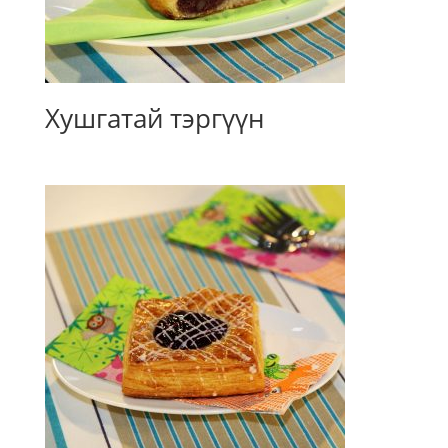
Хушгатай тэргүүн