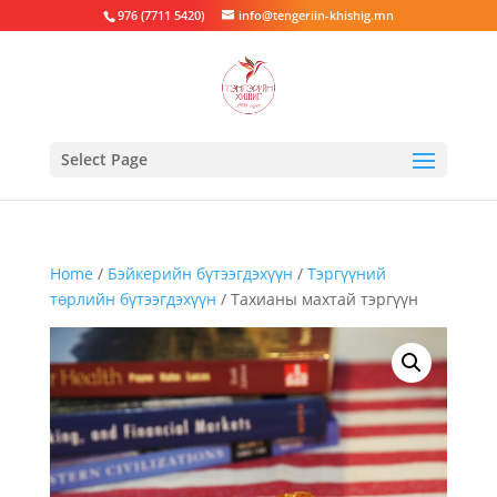
976 (7711 5420)
info@tengeriin-khishig.mn
Select Page
Home
/
Бэйкерийн бүтээгдэхүүн
/
Тэргүүний
төрлийн бүтээгдэхүүн
/ Тахианы махтай тэргүүн