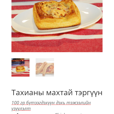
Тахианы махтай тэргүүн
100 гр бүтээгдэхүүн дэхь тэжээлийн
үзүүлэлт