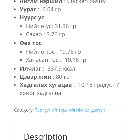
Англи нэршил
: Chicken pastry
Уураг
: 6.64 гр
Нүүрс ус
Нийт н.ус: 31.36 гр
Сахар : 3.76 гр
Өөх тос
Нийт ө.тос : 19.76 гр
Ханасан тос : 10.16 гр
Илчлэг
: 337.9 ккал
Цэвэр жин
: 80 гр
Хадгалах хугацаа
: 10-15 градуст 7
хоног хадгална.
Category:
Тэргүүний төрлийн бүтээгдэхүүн
Description