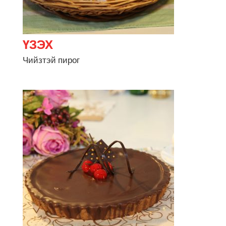
Чийзтэй пирог