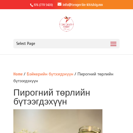
info@tengeriin-khishig.mn
976 (7711 5420)
Select Page
Home
/
Бэйкерийн бүтээгдэхүүн
/ Пирогний төрлийн
бүтээгдэхүүн
Пирогний төрлийн
бүтээгдэхүүн