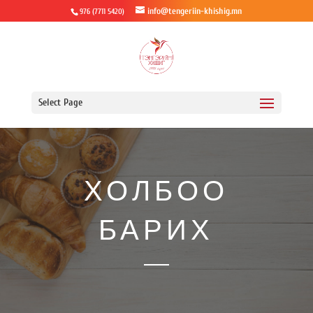
info@tengeriin-khishig.mn
976 (7711 5420)
Select Page
ХОЛБОО
БАРИХ