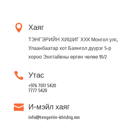

Хаяг
ТЭНГЭРИЙН ХИШИГ ХХК Монгол улс,
Улаанбаатар хот Баянгол дүүрэг 5-р
хороо Энхтайвны өргөн чөлөө 91/2

Утас
+976 7011 5420
7777 5420

И-мэйл хаяг
info@tengeriin-khishig.mn