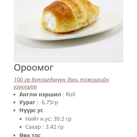
Ороомог
100 гр бүтээгдэхүүн дэхь тэжээлийн
үзүүлэлт
Англи нэршил
: Roll
Уураг
: 6.75гр
Нүүрс ус
Нийт н.ус: 39.2 гр
Сахар : 3.42 гр
Өөх тос