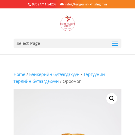
976 (7711 5420)
info@tengeriin-khishig.mn
Select Page
Home
/
Бэйкерийн бүтээгдэхүүн
/
Тэргүүний
төрлийн бүтээгдэхүүн
/ Ороомог