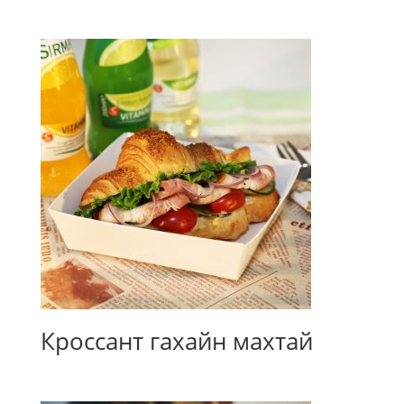
Кроссант гахайн махтай