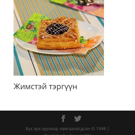
Жимстэй тэргүүн
Бүх эрх хуулиар хамгаалагдсан © 1998 |