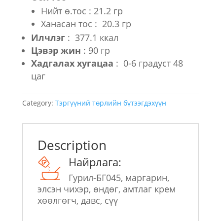
Нийт ө.тос : 21.2 гр
Ханасан тос : 20.3 гр
Илчлэг
: 377.1 ккал
Цэвэр жин
: 90 гр
Хадгалах хугацаа
: 0-6 градуст 48
цаг
Category:
Тэргүүний төрлийн бүтээгдэхүүн
Description
Найрлага:
Гурил-БГ045, маргарин,
элсэн чихэр, өндөг, амтлаг крем
хөөлгөгч, давс, сүү