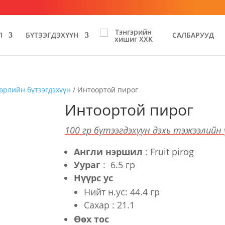
Л
БҮТЭЭГДЭХҮҮН
САЛБАРУУД
өрлийн бүтээгдэхүүн
/ Интоортой пирог
Интоортой пирог
100 гр бүтээгдэхүүн дэхь тэжээлийн
Англи нэршил
: Fruit pirog
Уураг
: 6.5 гр
Нүүрс ус
Нийт н.ус: 44.4 гр
Сахар : 21.1
Өөх тос