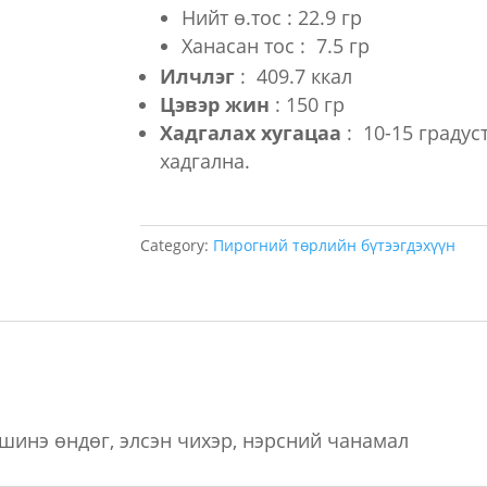
Нийт ө.тос : 22.9 гр
Ханасан тос : 7.5 гр
Илчлэг
: 409.7 ккал
Цэвэр жин
: 150 гр
Хадгалах хугацаа
: 10-15 градус
хадгална.
Category:
Пирогний төрлийн бүтээгдэхүүн
 шинэ өндөг, элсэн чихэр, нэрсний чанамал