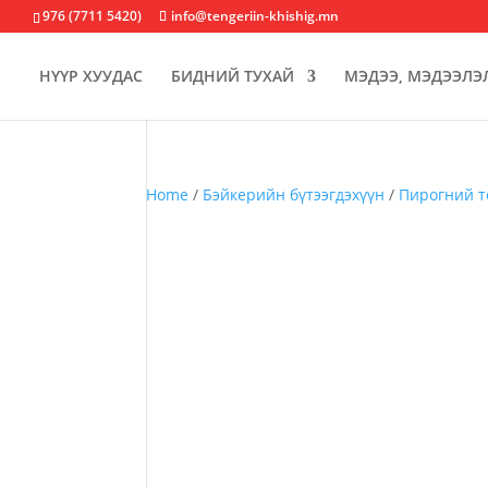
976 (7711 5420)
info@tengeriin-khishig.mn
НҮҮР ХУУДАС
БИДНИЙ ТУХАЙ
МЭДЭЭ, МЭДЭЭЛЭ
Home
/
Бэйкерийн бүтээгдэхүүн
/
Пирогний т