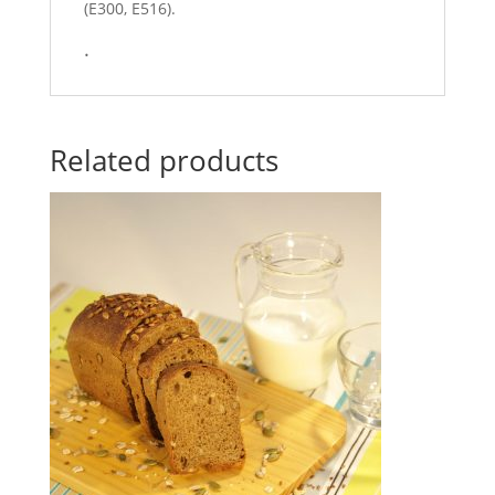
(Е300, Е516).
.
Related products