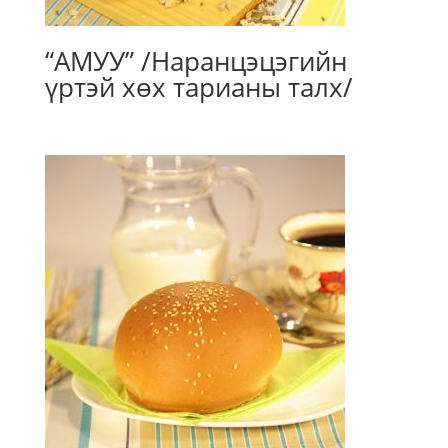
“АМУУ” /Наранцэцэгийн
үртэй хөх тарианы талх/