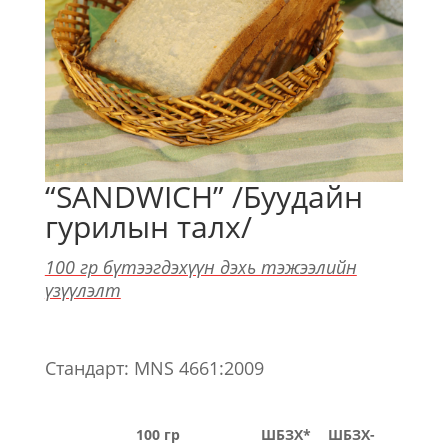
“SANDWICH” /Буудайн
гурилын талх/
100 гр бүтээгдэхүүн дэхь тэжээлийн
үзүүлэлт
Стандарт: MNS 4661:2009
100 гр
ШБЗХ*
ШБЗХ-