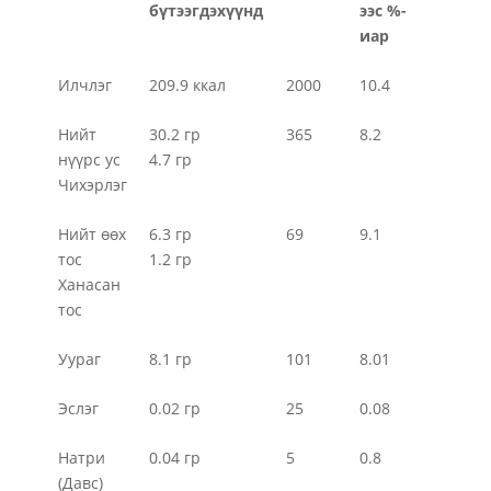
бүтээгдэхүүнд
ээс %-
иар
Илчлэг
209.9 ккал
2000
10.4
Нийт
30.2 гр
365
8.2
нүүрс ус
4.7 гр
Чихэрлэг
Нийт өөх
6.3 гр
69
9.1
тос
1.2 гр
Ханасан
тос
Уураг
8.1 гр
101
8.01
Эслэг
0.02 гр
25
0.08
Натри
0.04 гр
5
0.8
(Давс)