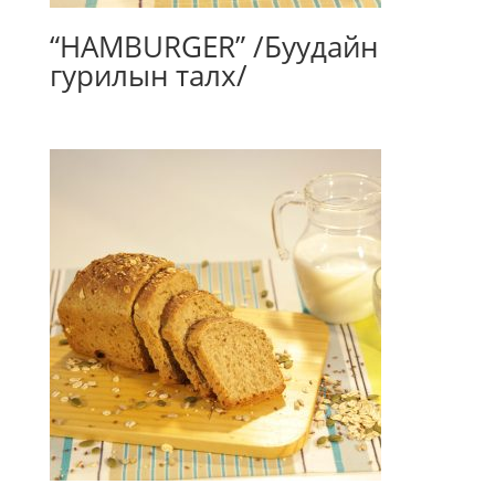
“HAMBURGER” /Буудайн
гурилын талх/