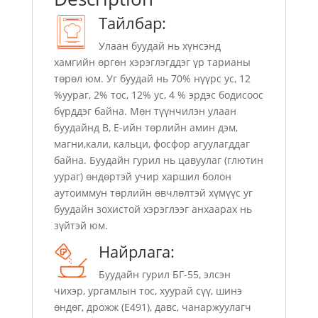
Тайлбар:
Улаан буудай нь хүнсэнд
хамгийн өргөн хэрэглэгддэг үр тарианы
төрөл юм. Уг буудай нь 70% нүүрс ус, 12
%уураг, 2% тос, 12% ус, 4 % эрдэс бодисоос
бүрддэг байна. Мөн түүнчилэн улаан
буудайнд В, Е-ийн төрлийн амин дэм,
магни,кали, кальци, фосфор агуулагддаг
байна. Буудайн гурил нь цавуулаг (глютин
уураг) өндөртэй учир харшил болон
аутоиммун төрлийн өвчлөлтэй хүмүүс уг
буудайн зохистой хэрэглээг анхаарах нь
зүйтэй юм.
Найрлага:
Буудайн гурил БГ-55, элсэн
чихэр, ургамлын тос, хуурай сүү, шинэ
өндөг, дрожж (E491), давс, чанаржуулагч