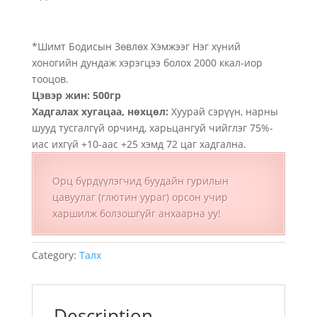
*Шимт Бодисын Зөвлөх Хэмжээг Нэг хүний
хоногийн дундаж хэрэгцээ болох 2000 ккал-иор
тооцов.
Цэвэр жин: 500гр
Хадгалах хугацаа, нөхцөл:
Хуурай сэрүүн, нарны
шууд тусгалгүй орчинд, харьцангуй чийглэг 75%-
иас ихгүй +10-аас +25 хэмд 72 цаг хадгална.
Орц бүрдүүлэгчид буудайн гурилын
цавуулаг (глютин уураг) орсон учир
харшилж болзошгүйг анхаарна уу!
Category:
Талх
Description