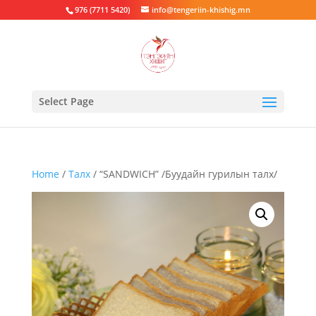
976 (7711 5420)
info@tengeriin-khishig.mn
Select Page
Home
/
Талх
/ “SANDWICH” /Буудайн гурилын талх/