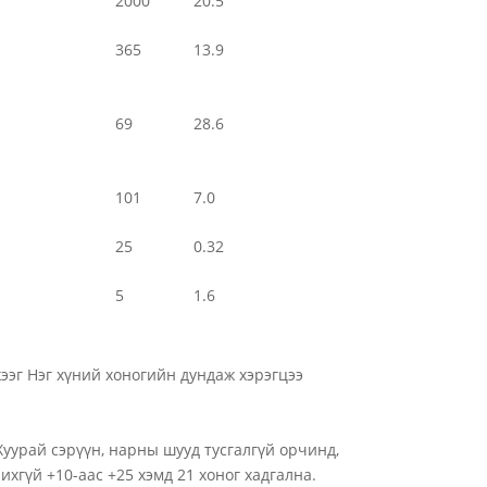
2000
20.5
365
13.9
69
28.6
101
7.0
25
0.32
5
1.6
эг Нэг хүний хоногийн дундаж хэрэгцээ
Хуурай сэрүүн, нарны шууд тусгалгүй орчинд,
ихгүй +10-аас +25 хэмд 21 хоног хадгална.