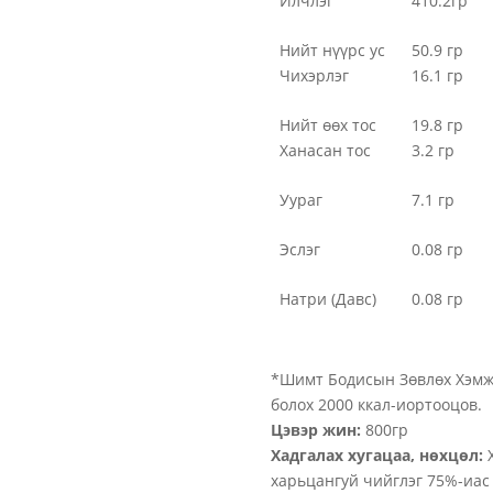
Илчлэг
410.2гр
Нийт нүүрс ус
50.9 гр
Чихэрлэг
16.1 гр
Нийт өөх тос
19.8 гр
Ханасан тос
3.2 гр
Уураг
7.1 гр
Эслэг
0.08 гр
Натри (Давс)
0.08 гр
*Шимт Бодисын Зөвлөх Хэмжэ
болох 2000 ккал-иортооцов.
Цэвэр жин:
800гр
Хадгалах хугацаа, нөхцөл:
харьцангуй чийглэг 75%-иас 