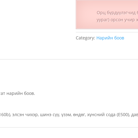
Орц бүрдүүлэгчид 
уураг) орсон учир 
Category:
Нарийн боов
ат нарийн боов.
60b), элсэн чихэр, шинэ сүү, үзэм, өндөг, хүнсний сода (Е500), да