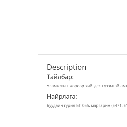
Description
Тайлбар:
Уламжлалт жороор хийгдсэн үзэмтэй амт
Найрлага:
Буудайн гурил БГ-055, маргарин (Е471, Е1