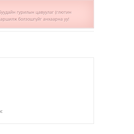
буудайн гурилын цавуулаг (глютин
харшилж болзошгүйг анхаарна уу!
вс