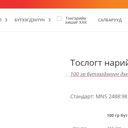
Л
БҮТЭЭГДЭХҮҮН
САЛБАРУУД
Тослогт нари
100 гр бүтээгдэхүүн дэ
Стандарт: MNS 2488:98
100 гр бү