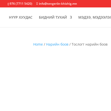
976 (7711 5420)
info@tengeriin-khishig.mn
НҮҮР ХУУДАС
БИДНИЙ ТУХАЙ
МЭДЭЭ, МЭДЭЭЛЭ
Home
/
Нарийн боов
/ Тослогт нарийн боов