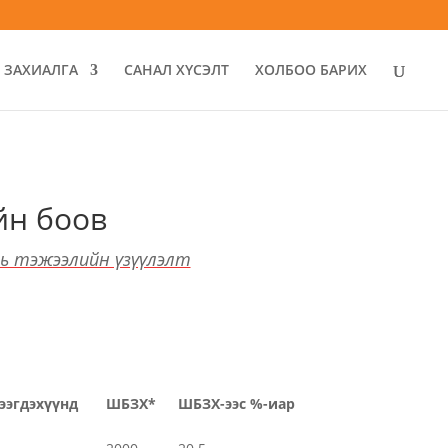
ЗАХИАЛГА
САНАЛ ХҮСЭЛТ
ХОЛБОО БАРИХ
йн боов
хь тэжээлийн үзүүлэлт
тээгдэхүүнд
ШБЗХ*
ШБЗХ-ээс %-иар