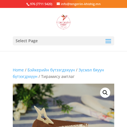
976 (7711 5420)
info@tengeriin-khishig.mn
Select Page
Home
/
Бэйкерийн бүтээгдэхүүн
/
Зүсмэл бяуун
бүтээгдэхүүн
/ Тирамису амтлаг