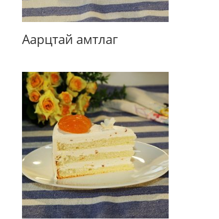
Аарцтай амтлаг