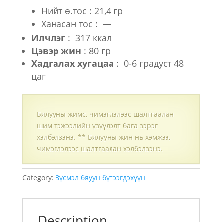
Нийт ө.тос : 21,4 гр
Ханасан тос : —
Илчлэг
: 317 ккал
Цэвэр жин
: 80 гр
Хадгалах хугацаа
: 0-6 градуст 48
цаг
Бялууны жимс, чимэглэлээс шалтгаалан
шим тэжээлийн үзүүлэлт бага зэрэг
хэлбэлзэнэ. ** Бялууны жин нь хэмжээ,
чимэглэлээс шалтгаалан хэлбэлзэнэ.
Category:
Зүсмэл бяуун бүтээгдэхүүн
Description