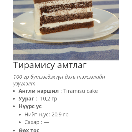
Тирамису амтлаг
100 гр бүтээгдэхүүн дэхь тэжээлийн
үзүүлэлт
Англи нэршил
: Tiramisu cake
Уураг
: 10,2 гр
Нүүрс ус
Нийт н.ус: 20,9 гр
Сахар : —
Өөх тос