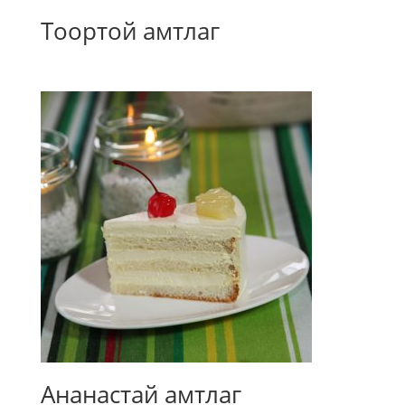
Тоортой амтлаг
Ананастай амтлаг