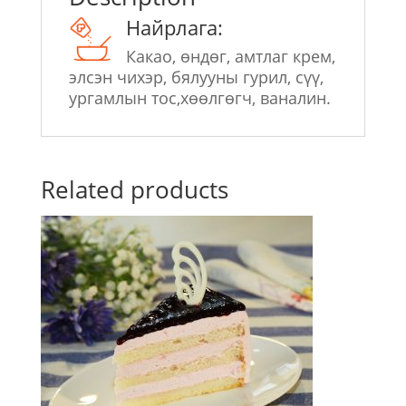
Найрлага:
Какао, өндөг, амтлаг крем,
элсэн чихэр, бялууны гурил, сүү,
ургамлын тос,хөөлгөгч, ваналин.
Related products