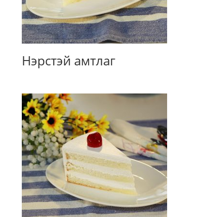
Нэрстэй амтлаг