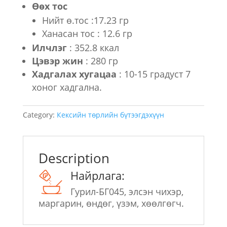
Өөх тос
Нийт ө.тос :17.23 гр
Ханасан тос : 12.6 гр
Илчлэг
: 352.8 ккал
Цэвэр жин
: 280 гр
Хадгалах хугацаа
: 10-15 градуст 7
хоног хадгална.
Category:
Кексийн төрлийн бүтээгдэхүүн
Description
Найрлага:
Гурил-БГ045, элсэн чихэр,
маргарин, өндөг, үзэм, хөөлгөгч.