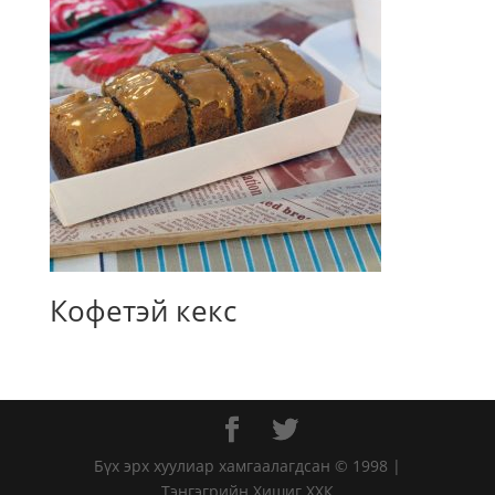
Кофетэй кекс
Бүх эрх хуулиар хамгаалагдсан © 1998 |
Тэнгэгрийн Хишиг ХХК