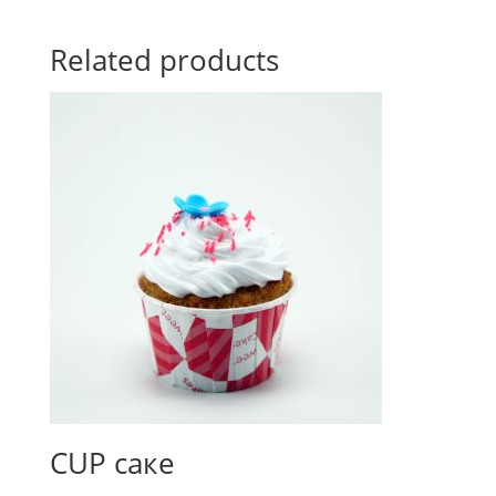
Related products
СUР саке