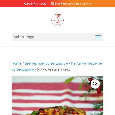
976 (7711 5420)
info@tengeriin-khishig.mn
Select Page
Home
/
Бэйкерийн бүтээгдэхүүн
/
Кексийн төрлийн
бүтээгдэхүүн
/ Жимс үзэмтэй кекс