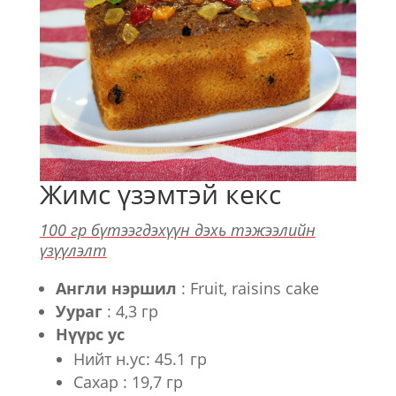
Жимс үзэмтэй кекс
100 гр бүтээгдэхүүн дэхь тэжээлийн
үзүүлэлт
Англи нэршил
: Fruit, raisins cake
Уураг
: 4,3 гр
Нүүрс ус
Нийт н.ус: 45.1 гр
Сахар : 19,7 гр