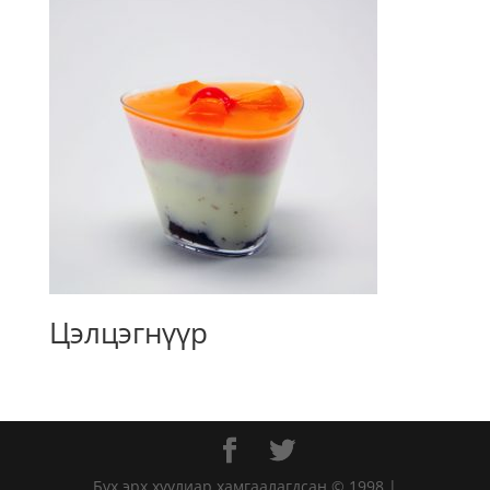
Цэлцэгнүүр
Бүх эрх хуулиар хамгаалагдсан © 1998 |