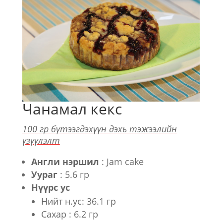
Чанамал кекс
100 гр бүтээгдэхүүн дэхь тэжээлийн
үзүүлэлт
Англи нэршил
: Jam cake
Уураг
: 5.6 гр
Нүүрс ус
Нийт н.ус: 36.1 гр
Сахар : 6.2 гр