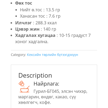
Өөх тос
Нийт ө.тос : 13.5 гр
Ханасан тос : 7.6 гр
Илчлэг
: 288.3 ккал
Цэвэр жин
: 140 гр
Хадгалах хугацаа
: 10-15 градуст 7
хоног хадгална.
Category:
Кексийн төрлийн бүтээгдэхүүн
Description
Найрлага:
Гурил-БГ045, элсэн чихэр,
маргарин, өндөг, какао, сүү
хөөлгөгч, кофе.