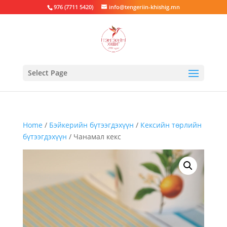
976 (7711 5420)
info@tengeriin-khishig.mn
Select Page
Home
/
Бэйкерийн бүтээгдэхүүн
/
Кексийн төрлийн
бүтээгдэхүүн
/ Чанамал кекс