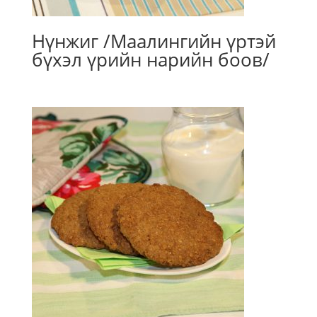
Нүнжиг /Маалингийн үртэй
бүхэл үрийн нарийн боов/