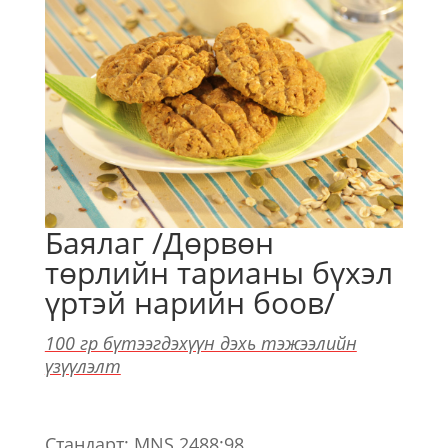
Баялаг /Дөрвөн
төрлийн тарианы бүхэл
үртэй нарийн боов/
100 гр бүтээгдэхүүн дэхь тэжээлийн
үзүүлэлт
Стандарт: MNS 2488:98