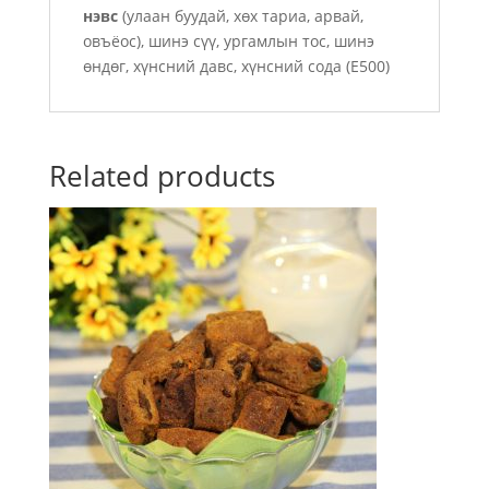
нэвс
(улаан буудай, хөх тариа, арвай,
овъёос), шинэ сүү, ургамлын тос, шинэ
өндөг, хүнсний давс, хүнсний сода (E500)
Related products