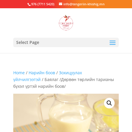
976 (7711 5420)
info@tengeriin-khishig.mn
Select Page
Home
/
Нарийн боов
/
Зохицуулах
үйлчилгээтэй
/ Баялаг /Дөрвөн төрлийн тарианы
бүхэл үртэй нарийн боов/