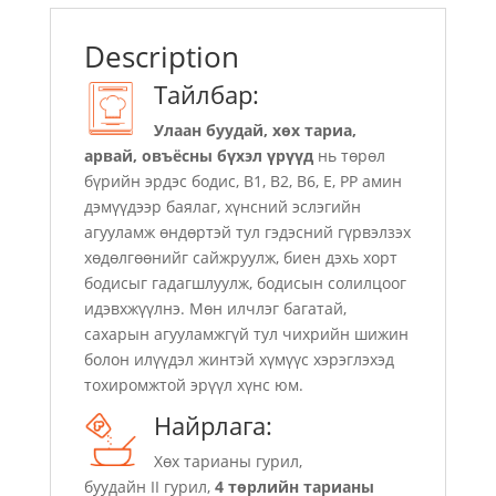
Description
Тайлбар:
Улаан буудай, хөх тариа,
арвай, овъёсны бүхэл үрүүд
нь төрөл
бүрийн эрдэс бодис, В1, В2, В6, Е, РР амин
дэмүүдээр баялаг, хүнсний эслэгийн
агууламж өндөртэй тул гэдэсний гүрвэлзэх
хөдөлгөөнийг сайжруулж, биен дэхь хорт
бодисыг гадагшлуулж, бодисын солилцоог
идэвхжүүлнэ. Мөн илчлэг багатай,
сахарын агууламжгүй тул чихрийн шижин
болон илүүдэл жинтэй хүмүүс хэрэглэхэд
тохиромжтой эрүүл хүнс юм.
Найрлага:
Хөх тарианы гурил,
буудайн II гурил,
4 төрлийн тарианы