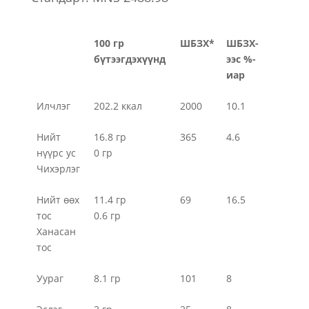
100 гр
ШБЗХ*
ШБЗХ-
бүтээгдэхүүнд
ээс %-
иар
Илчлэг
202.2 ккал
2000
10.1
Нийт
16.8 гр
365
4.6
нүүрс ус
0 гр
Чихэрлэг
Нийт өөх
11.4 гр
69
16.5
тос
0.6 гр
Ханасан
тос
Уураг
8.1 гр
101
8