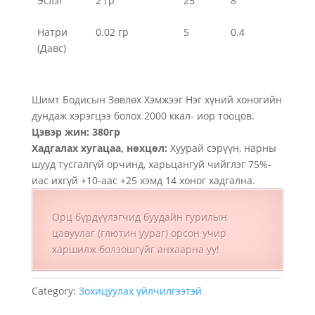
Эслэг
2 гр
25
8
Натри
0.02 гр
5
0.4
(Давс)
Шимт Бодисын Зөвлөх Хэмжээг Нэг хүний хоногийн
дундаж хэрэгцээ болох 2000 ккал- иор тооцов.
Цэвэр жин: 380гр
Хадгалах хугацаа, нөхцөл:
Хуурай сэрүүн, нарны
шууд тусгалгүй орчинд, харьцангуй чийглэг 75%-
иас ихгүй +10-аас +25 хэмд 14 хоног хадгална.
Орц бүрдүүлэгчид буудайн гурилын
цавуулаг (глютин уураг) орсон учир
харшилж болзошгүйг анхаарна уу!
Category:
Зохицуулах үйлчилгээтэй