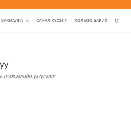
ЗАХИАЛГА
САНАЛ ХҮСЭЛТ
ХОЛБОО БАРИХ
уу
хь тэжээлийн үзүүлэлт