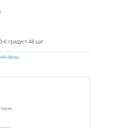
р
р
0-6 градуст 48 цаг
ийн бялуу
глэсэн.