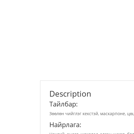
Description
Тайлбар:
Зөөлөн чийглэг кекстэй, маскарпоне, цө
Найрлага: