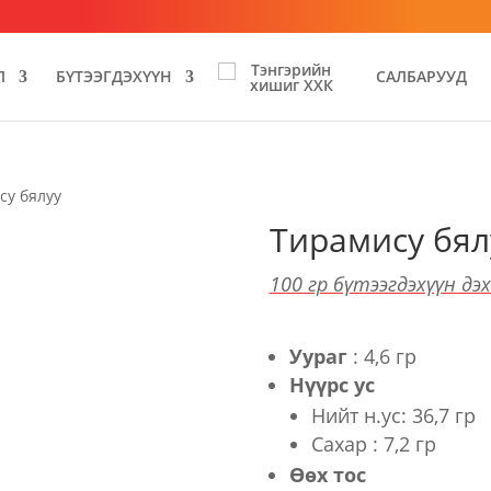
Л
БҮТЭЭГДЭХҮҮН
САЛБАРУУД
су бялуу
Тирамису бял
100 гр бүтээгдэхүүн дэ
Уураг
: 4,6 гр
Нүүрс ус
Нийт н.ус: 36,7 гр
Сахар : 7,2 гр
Өөх тос