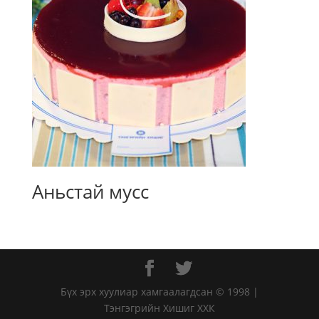
Аньстай мусс
Бүх эрх хуулиар хамгаалагдсан © 1998 |
Тэнгэгрийн Хишиг ХХК