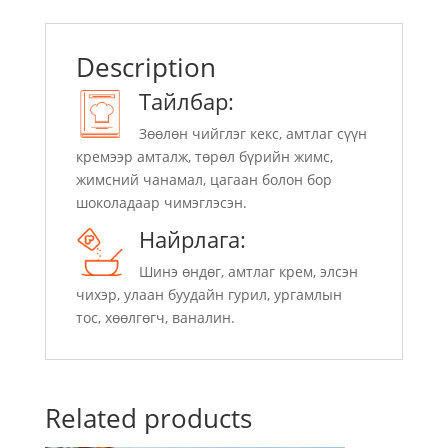
Description
Тайлбар:
Зөөлөн чийглэг кекс, амтлаг сүүн
кремээр амталж, төрөл бүрийн жимс,
жимсний чанамал, цагаан болон бор
шоколадаар чимэглэсэн.
Найрлага:
Шинэ өндөг, амтлаг крем, элсэн
чихэр, улаан буудайн гурил, ургамлын
тос, хөөлгөгч, ваналин.
Related products