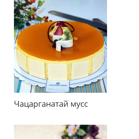
Чацарганатай мусс