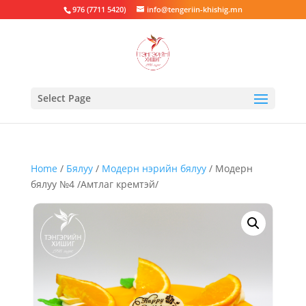
976 (7711 5420)
info@tengeriin-khishig.mn
Select Page
Home
/
Бялуу
/
Модерн нэрийн бялуу
/ Модерн
бялуу №4 /Амтлаг кремтэй/