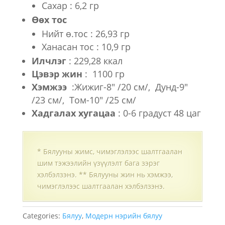
Сахар : 6,2 гр
Өөх тос
Нийт ө.тос : 26,93 гр
Ханасан тос : 10,9 гр
Илчлэг
: 229,28 ккал
Цэвэр жин
: 1100 гр
Хэмжээ
:Жижиг-8″ /20 см/, Дунд-9″
/23 см/, Том-10″ /25 см/
Хадгалах хугацаа
: 0-6 градуст 48 цаг
* Бялууны жимс, чимэглэлээс шалтгаалан
шим тэжээлийн үзүүлэлт бага зэрэг
хэлбэлзэнэ. ** Бялууны жин нь хэмжээ,
чимэглэлээс шалтгаалан хэлбэлзэнэ.
Categories:
Бялуу
,
Модерн нэрийн бялуу