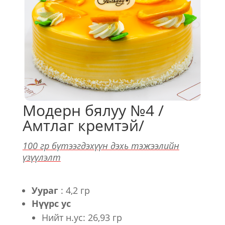
Модерн бялуу №4 /
Амтлаг кремтэй/
100 гр бүтээгдэхүүн дэхь тэжээлийн
үзүүлэлт
Уураг
: 4,2 гр
Нүүрс ус
Нийт н.ус: 26,93 гр