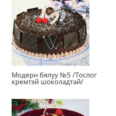
Модерн бялуу №5 /Тослог
кремтэй шоколадтай/