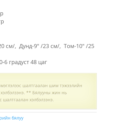
гр
гр
р
0 см/, Дунд-9″ /23 см/, Том-10″ /25
0-6 градуст 48 цаг
имэглэлээс шалтгаалан шим тэжээлийн
г хэлбэлзэнэ. ** Бялууны жин нь
с шалтгаалан хэлбэлзэнэ.
рийн бялуу