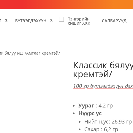
Л
БҮТЭЭГДЭХҮҮН
САЛБАРУУД
ик бялуу №3 /Амтлаг кремтэй/
Классик бялу
кремтэй/
100 гр бүтээгдэхүүн дэ
Уураг
: 4,2 гр
Нүүрс ус
Нийт н.ус: 26,93 гр
Сахар : 6,2 гр