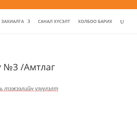
ЗАХИАЛГА
САНАЛ ХҮСЭЛТ
ХОЛБОО БАРИХ
у №3 /Амтлаг
хь тэжээлийн үзүүлэлт