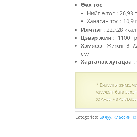
Өөх тос
Нийт ө.тос : 26,93 
Ханасан тос : 10,9 
Илчлэг
: 229,28 ккал
Цэвэр жин
: 1100 г
Хэмжээ
:Жижиг-8″ /2
см/
Хадгалах хугацаа
: 
* Бялууны жимс, ч
үзүүлэлт бага зэрэ
хэмжээ, чимэглэлээ
Categories:
Бялуу
,
Классик нэ