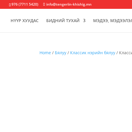
976 (7711 5420)
info@tengeriin-khishig.mn
НҮҮР ХУУДАС
БИДНИЙ ТУХАЙ
МЭДЭЭ, МЭДЭЭЛЭ
Home
/
Бялуу
/
Классик нэрийн бялуу
/ Класс