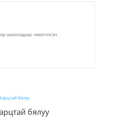
бор шоколадаар чимэглэсэн.
арцтай бялуу