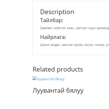
Description
Тайлбар:
Зөөлөн чийглэг кекс, амтлаг сүүн крем
Найрлага:
Шинэ өндөг, амтлаг крем, элсэн чихэр, у
Related products
Луувантай бялуу