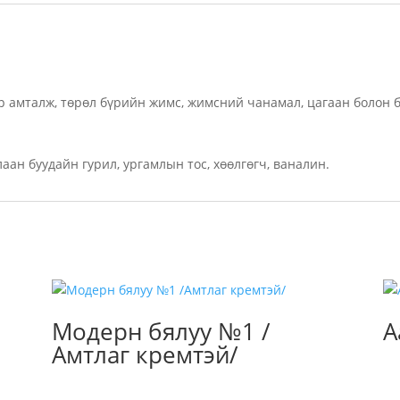
ээр амталж, төрөл бүрийн жимс, жимсний чанамал, цагаан болон 
лаан буудайн гурил, ургамлын тос, хөөлгөгч, ваналин.
Модерн бялуу №1 /
А
Амтлаг кремтэй/