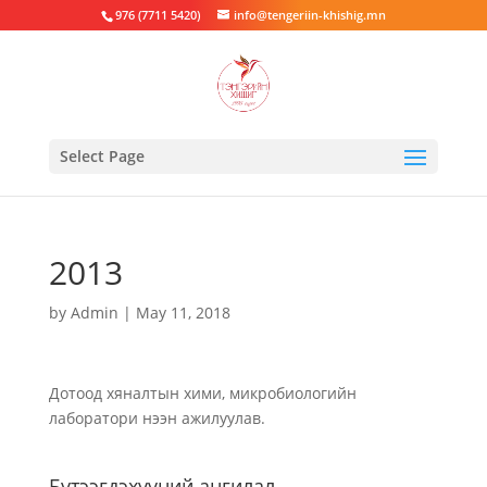
976 (7711 5420)
info@tengeriin-khishig.mn
Select Page
2013
by
Admin
|
May 11, 2018
Дотоод хяналтын хими, микробиологийн
лаборатори нээн ажилуулав.
Бүтээгдэхүүний ангилал