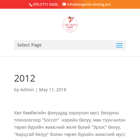
976 (7711 5420)
info@tengeriin-khishig.mn
Select Page
2012
by
Admin
|
May 11, 2018
Хөл бөмбөгийн фэнүүдэд зориулан мусс бялууны
технологоор “Soccer” нэрийн бялуу, мөн түүнчилэн
төрөл бүрийн жимсний желё бүхий “Эрхэс” бялуу,
“Аарцтай бялуу” болон төрөл бүрийн жимсний мусс