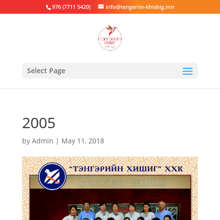
976 (7711 5420)
info@tengeriin-khishig.mn
Select Page
2005
by
Admin
|
May 11, 2018