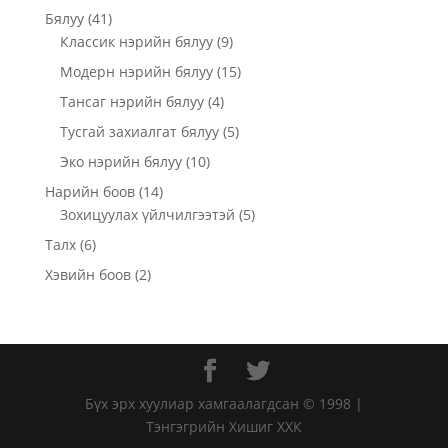
Бялуу
(41)
Классик нэрийн бялуу
(9)
Модерн нэрийн бялуу
(15)
Тансаг нэрийн бялуу
(4)
Тусгай захиалгат бялуу
(5)
Эко нэрийн бялуу
(10)
Нарийн боов
(14)
Зохицуулах үйлчилгээтэй
(5)
Талх
(6)
Хэвийн боов
(2)
Бүх эрх хуулиар хамгаалагдсан © 1998 |
Тэнгэгрийн Хишиг ХХК