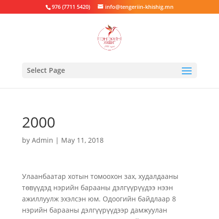
976 (7711 5420)
info@tengeriin-khishig.mn
Select Page
2000
by
Admin
|
May 11, 2018
Улаанбаатар хотын томоохон зах, худалдааны
төвүүдэд нэрийн барааны дэлгүүрүүдээ нээн
ажиллуулж эхэлсэн юм. Одоогийн байдлаар 8
нэрийн барааны дэлгүүрүүдээр дамжуулан