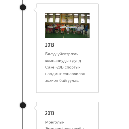
2013
Бялуу үйлвэрлэгч
компаниудын дунд
Саке -2013 спортын
наадмыг санаачилан
зохион байгуулав.
2013
Монголын
Энтрепрёнерүүдийн