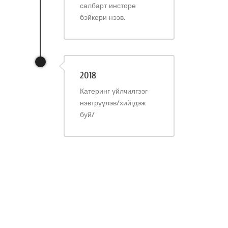
салбарт инсторе
бэйкери нээв.
2018
Катеринг үйлчилгээг
нэвтрүүлэв/хийгдэж
буй/