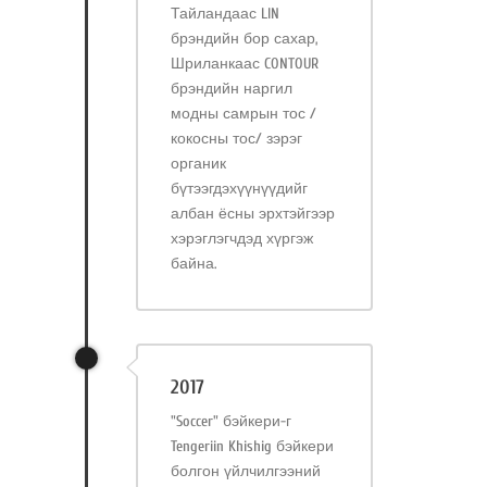
Тайландаас LIN
брэндийн бор сахар,
Шриланкаас CONTOUR
брэндийн наргил
модны самрын тос /
кокосны тос/ зэрэг
органик
бүтээгдэхүүнүүдийг
албан ёсны эрхтэйгээр
хэрэглэгчдэд хүргэж
байна.
2017
"Soccer" бэйкери-г
Tengeriin Khishig бэйкери
болгон үйлчилгээний