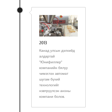
2013
Канад улсын дэлхийд
алдартай
"Юнифиллер"
компанийн бялуу
чимэглэх автомат
шугам бүхий
технологийг
нэвтрүүлсэн анхны
компани болов.