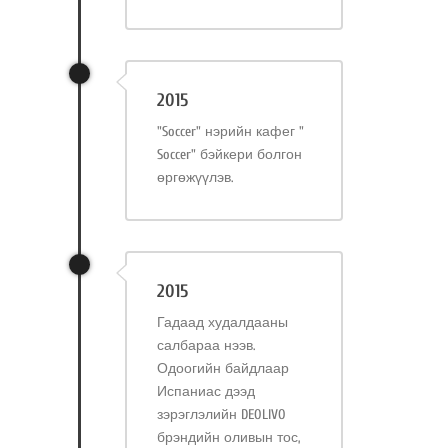
2015
"Soccer" нэрийн кафег "
Soccer" бэйкери болгон
өргөжүүлэв.
2015
Гадаад худалдааны
салбараа нээв.
Одоогийн байдлаар
Испаниас дээд
зэрэглэлийн DEOLIVO
брэндийн оливын тос,