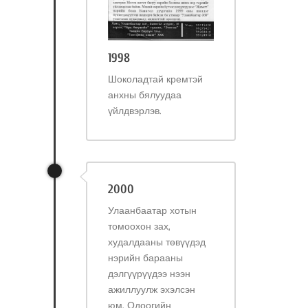
1998
Шоколадтай кремтэй
анхны бялуудаа
үйлдвэрлэв.
2000
Улаанбаатар хотын
томоохон зах,
худалдааны төвүүдэд
нэрийн барааны
дэлгүүрүүдээ нээн
ажиллуулж эхэлсэн
юм. Одоогийн