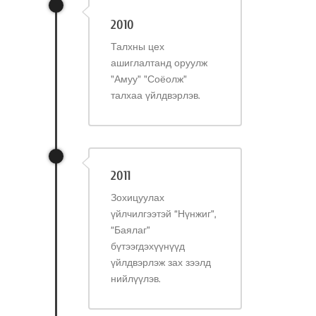
2010
Талхны цех
ашиглалтанд оруулж
"Амуу" "Соёолж"
талхаа үйлдвэрлэв.
2011
Зохицуулах
үйлчилгээтэй “Нүнжиг”,
“Баялаг”
бүтээгдэхүүнүүд
үйлдвэрлэж зах зээлд
нийлүүлэв.