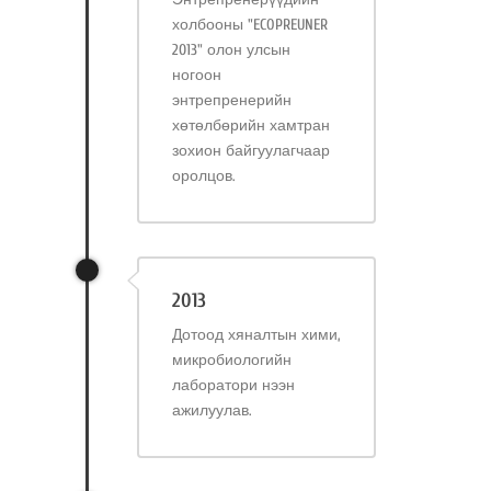
холбооны "ECOPREUNER
2013" олон улсын
ногоон
энтрепренерийн
хөтөлбөрийн хамтран
зохион байгуулагчаар
оролцов.
2013
Дотоод хяналтын хими,
микробиологийн
лаборатори нээн
ажилуулав.