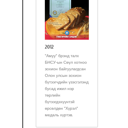
2012
"Амуу" брэнд талх
БНСУ-ын Сөүл хотноо
зохион байгуулагдсан
Олон улсын зохион
бүтээгчдийн үзэсгэлэнд
бусад ижил нэр
төрлийн
бүтээгдэхүүнтэй
өрсөлдөн "Хүрэл"
медаль хүртэв.