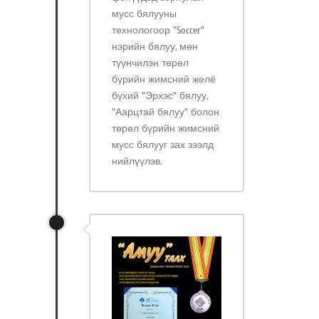
мусс бялууны
технологоор "Soccer"
нэрийн бялуу, мөн
түүнчилэн төрөл
бүрийн жимсний желё
бүхий "Эрхэс" бялуу,
"Аарцтай бялуу" болон
төрөл бүрийн жимсний
мусс бялууг зах зээлд
нийлүүлэв.