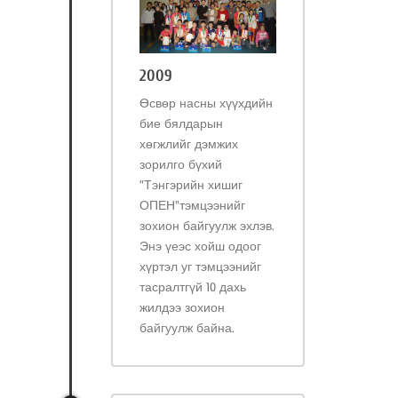
2009
Өсвөр насны хүүхдийн
бие бялдарын
хөгжлийг дэмжих
зорилго бүхий
"Тэнгэрийн хишиг
ОПЕН"тэмцээнийг
зохион байгуулж эхлэв.
Энэ үеэс хойш одоог
хүртэл уг тэмцээнийг
тасралтгүй 10 дахь
жилдээ зохион
байгуулж байна.