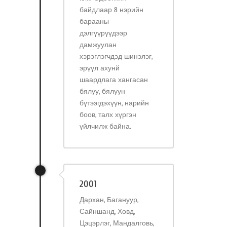
байдлаар 8 нэрийн
барааны
дэлгүүрүүдээр
дамжуулан
хэрэглэгчдэд шинэлэг,
эрүүл ахунй
шаардлага хангасан
бялуу, бялуун
бүтээгдэхүүн, нарийн
боов, талх хүргэн
үйлчилж байна.
2001
Дархан, Багануур,
Сайншанд, Ховд,
Цэцэрлэг, Мандалговь,