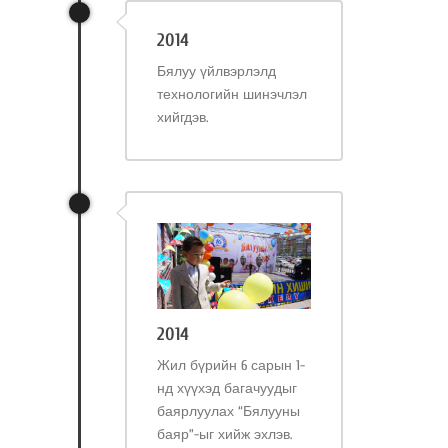
2014
Бялуу үйлвэрлэлд
технологийн шинэчлэл
хийгдэв.
2014
Жил бүрийн 6 сарын 1-
нд хүүхэд багачуудыг
баярлуулах “Бялууны
баяр”-ыг хийж эхлэв.