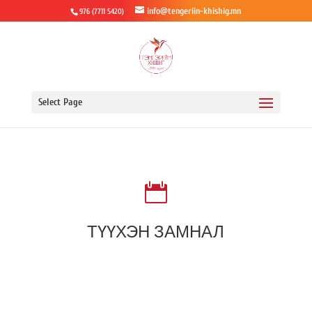
info@tengeriin-khishig.mn
976 (7711 5420)
Select Page

ТҮҮХЭН ЗАМНАЛ