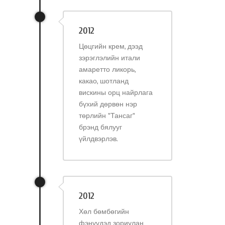
2012
Цөцгийн крем, дээд
зэрэглэлийн итали
амаретто ликорь,
какао, шотланд
вискины орц найрлага
бүхий дөрвөн нэр
төрлийн "Тансаг"
брэнд бялууг
үйлдвэрлэв.
2012
Хөл бөмбөгийн
фэнүүдэд зориулан