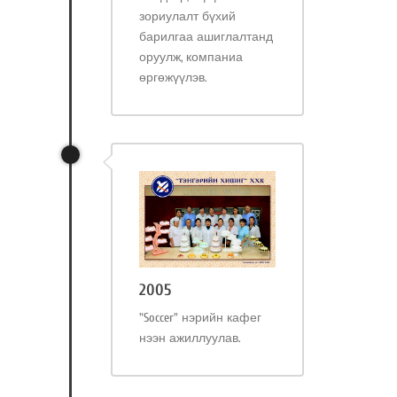
зориулалт бүхий
барилгаа ашиглалтанд
оруулж, компаниа
өргөжүүлэв.
2005
"Soccer" нэрийн кафег
нээн ажиллуулав.