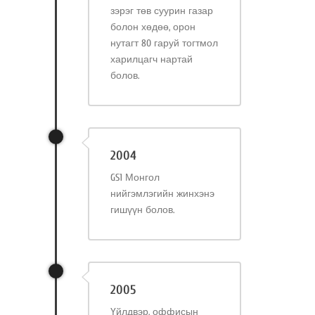
зэрэг төв суурин газар
болон хөдөө, орон
нутагт 80 гаруй тогтмол
харилцагч нартай
болов.
2004
GS1 Монгол
нийгэмлэгийн жинхэнэ
гишүүн болов.
2005
Үйлдвэр, оффисын