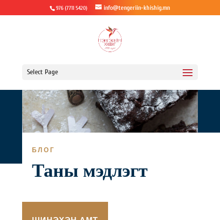
info@tengeriin-khishig.mn
976 (7711 5420)
Select Page
БЛОГ
Таны мэдлэгт